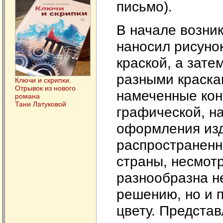
письмо).
В начале возни
наносил рисуно
краской, а зат
разными краскам
Ключи и скрипки.
Отрывок из нового
намеченные кон
романа
Тани Латуковой
графической, н
оформления изд
распространенн
страны, несмотр
разнообразна н
решению, но и п
цвету. Представ