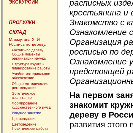
расписных изде
ЭКСКУРСИИ
крестьянина и 
Знакомство с к
ПРОГУЛКИ
Ознакомление с
СКЛАД
Махмутова Х. И.
Организация р
Роспись по дереву.
росписью по де
Роспись по дереву.
Общие моменты
организации кружка
Ознакомление 
Структура кружка и
планирование работы
предстоящей ра
Учебно-материальное
обеспечение
Организационн
Общие методические
рекомендации
На первом зан
Эстетическое
воспитание
знакомит круж
Формирование
художественного вкуса
дереву в Росс
Вводное занятие
Цветоведение
развития этого 
Цветоведение.
Практическая работа.