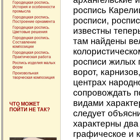
Городецкая роспись.
История и особенности
роспись Карели
промысла
Городецкая роспись.
росписи, роспис
Построение орнамента
Городецкая роспись.
известны тепер
Цветовые решения
Городецкая роспись.
там найдены ве
Составление
композиции
колористическо
Городецкая роспись.
Практическая работа
росписи жилых 
Роспись изделия малых
форм
ворот, карнизов
Произвольная
творческая композиция
центрах народн
сопровождать п
видами характе
ЧТО МОЖЕТ
ПОЙТИ НЕ ТАК?
следует объясни
характерны два
графическое и к