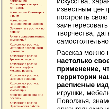
искусства, хар
Композиция.
Соразмерность, центр,
известным цент
контрасты
Композиция. Симметрия
построить свою
и ритм
Композиция.
заинтересовать 
Построение орнамента
Орнаменты в росписи по
творчества, дат
дереву
Анализ орнаментальных
самостоятельног
композиций
Хохломская роспись.
История и особенности
Рассказ можно н
промысла
Хохломская роспись.
настолько свое
Травяной рисунок
Хохломская роспись.
применение, чт
Роспись под фон.
Кудрина роспись
территории на
Хохломская роспись.
Цветовое решение
расписные из
Хохломская роспись.
Составление
композиции
игрушки, мебел
Деревянная основа под
роспись
Поволжья, знам
Хохломская роспись.
Практическая работа
архангельские и