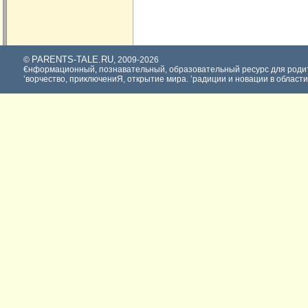
PARENTS-TALE.RU
©
, 2009-2026
€нформационный, познавательный, образовательный ресурс для родит
’ворчество, приключениЯ, открытие мира. ’радиции и новации в област